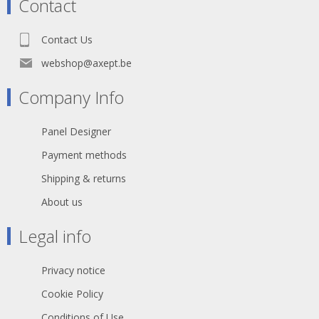
Contact
ontwikkeld voor zwaar industrieel
gebruik
zeer drukbestendig, vormvast rubber
Contact Us
binnenwerk
montagevriendelijk door wegklapbare
webshop@axept.be
trekontlasting
vernikkelde contacten
Company Info
schroeven met kombi-kop
reeds geopende contacten
IP44 stof- en spatwaterdichte
Panel Designer
kabelinvoer
geschikt voor neopreenkabel van 3 x
Payment methods
2,5 mm²
Shipping & returns
About us
Legal info
Privacy notice
Cookie Policy
Conditions of Use