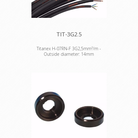
TIT-3G2.5
Titanex H-07RN-F 3G2,5mm²/m -
Outside diameter: 14mm
The TITANEX® flexible rubber cable
range offers exceptional
performances and is designed to
release you from all your constraints.
Robust yet flexible, TITANEX® is easy
to use and withstands the toughest
of conditions, such as hard-wearing
situations, extreme temperatures
and most chemicals. For more than
50 years the TITANEX® cable range
properties have been recognized as
the best choice for all mobile and
fixed installations in industrial
environments such as construction