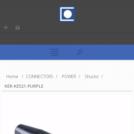
Home
/
CONNECTORS
/
POWER
/
Shucko
/
KER-KE521-PURPLE