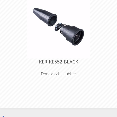
KER-KE552-BLACK
Female cable rubber
Volrubber koppelcontactstop 16A,
250V~ 2 polig met penaarde
(conform NBN C 61-112-1).
kleur
: zwart
gewicht
: 150 g
Eigenschappen:
slijtvaste, olie- en zuurbestendige
massief rubber mantel