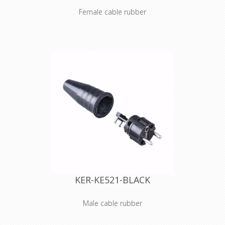
Female cable rubber
Volrubber koppelcontactstop 16A,
250V~ 2 polig met penaarde
(conform NBN C 61-112-1).
kleur
: zwart
gewicht
: 150 g
Eigenschappen:
slijtvaste, olie- en zuurbestendige
massief rubber mantel
ontwikkeld voor zwaar industrieel
gebruik
zeer drukbestendig, vormvast rubber
binnenwerk
montagevriendelijk door wegklapbare
trekontlasting
vernikkelde contacten
schroeven met kombi-kop
reeds geopende contacten
KER-KE521-BLACK
IP44 stof- en spatwaterdichte
kabelinvoer
geschikt voor neopreenkabel van 3 x
Male cable rubber
2,5 mm²
Volrubber contactstop 16A, 250V~ 2